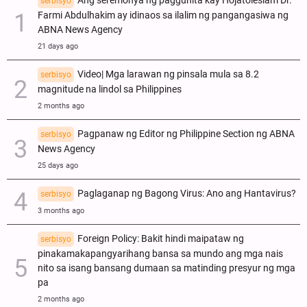
Ang seremonya ng paggunita kay Hojatoleslam Dr.
serbisyo
Farmi Abdulhakim ay idinaos sa ilalim ng pangangasiwa ng
ABNA News Agency
21 days ago
Video| Mga larawan ng pinsala mula sa 8.2
serbisyo
magnitude na lindol sa Philippines
2 months ago
Pagpanaw ng Editor ng Philippine Section ng ABNA
serbisyo
News Agency
25 days ago
Paglaganap ng Bagong Virus: Ano ang Hantavirus?
serbisyo
3 months ago
Foreign Policy: Bakit hindi maipataw ng
serbisyo
pinakamakapangyarihang bansa sa mundo ang mga nais
nito sa isang bansang dumaan sa matinding presyur ng mga
pa
2 months ago