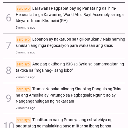
Larawan | Pagpapatibay ng Panata ng Kalihim-
serbisyo
Heneral at mga Kawani ng World AhlulBayt Assembly sa mga
Ideyal ni Imam Khomeini (RA)
5 months ago
Lebanon ay nakatuon sa tigil-putukan / Nais naming
serbisyo
simulan ang mga negosasyon para wakasan ang krisis
3 months ago
Ang pag-aktibo ng ISIS sa Syria sa pamamagitan ng
serbisyo
taktika na “mga nag-iisang lobo”
2 months ago
Trump: Napakatalinong Sinabi ng Pangulo ng Tsina
serbisyo
na ang Amerika ay Patungo sa Pagbagsak; Ngunit Ito ay
Nangangahulugan ng Nakaraan!
2 months ago
Tinalikuran na ng Pransya ang estratehiya ng
serbisyo
pagtatatag ng malalaking base militar sa ibang bansa