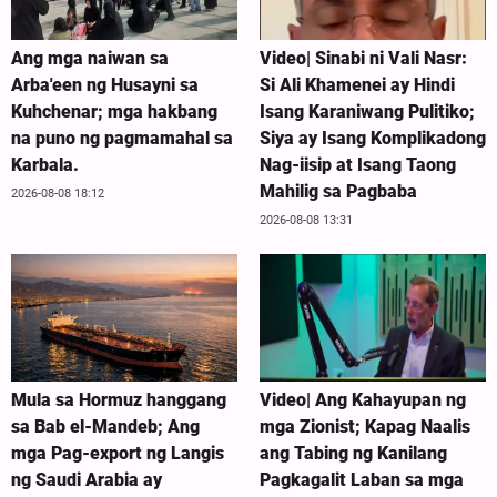
Ang mga naiwan sa
Video| Sinabi ni Vali Nasr:
Arba'een ng Husayni sa
Si Ali Khamenei ay Hindi
Kuhchenar; mga hakbang
Isang Karaniwang Pulitiko;
na puno ng pagmamahal sa
Siya ay Isang Komplikadong
Karbala.
Nag-iisip at Isang Taong
Mahilig sa Pagbaba
2026-08-08 18:12
2026-08-08 13:31
Mula sa Hormuz hanggang
Video| Ang Kahayupan ng
sa Bab el-Mandeb; Ang
mga Zionist; Kapag Naalis
mga Pag-export ng Langis
ang Tabing ng Kanilang
ng Saudi Arabia ay
Pagkagalit Laban sa mga