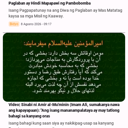
Paglaban ay Hindi Mapapawi ng Pambobomba
Isang Pagpapatunay na ang Diwa ng Paglaban ay Mas Matatag
kaysa sa mga Misil ng Kaaway.
Bidyo
8 Agosto 2026 - 09:17
Video| Sinabi ni Amir al-Mu'minin (Imam Ali, sumakanya nawa
ang kapayapaan): "Ang isang mananampalataya ay may tatlong
bahagi sa kanyang oras
Isang bahagi kung saan siya ay nakikipag-usap sa kanyang