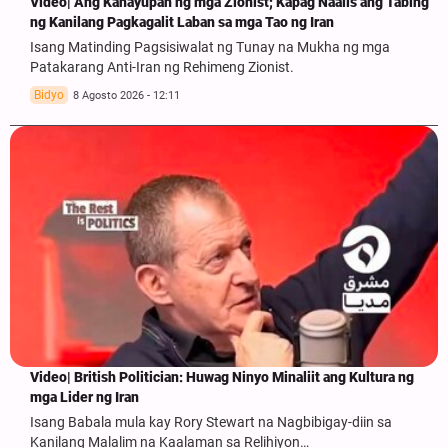
Video| Ang Kahayupan ng mga Zionist; Kapag Naalis ang Tabing
ng Kanilang Pagkagalit Laban sa mga Tao ng Iran
Isang Matinding Pagsisiwalat ng Tunay na Mukha ng mga
Patakarang Anti-Iran ng Rehimeng Zionist.
Bidyo
8 Agosto 2026 - 12:11
Video| British Politician: Huwag Ninyo Minaliit ang Kultura ng
mga Lider ng Iran
Isang Babala mula kay Rory Stewart na Nagbibigay-diin sa
Kanilang Malalim na Kaalaman sa Relihiyon…