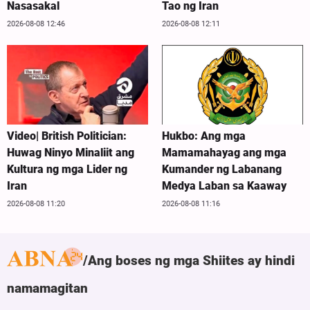
Nasasakal
Tao ng Iran
2026-08-08 12:46
2026-08-08 12:11
Video| British Politician:
Hukbo: Ang mga
Huwag Ninyo Minaliit ang
Mamamahayag ang mga
Kultura ng mga Lider ng
Kumander ng Labanang
Iran
Medya Laban sa Kaaway
2026-08-08 11:20
2026-08-08 11:16
Ang boses ng mga Shiites ay hindi
namamagitan