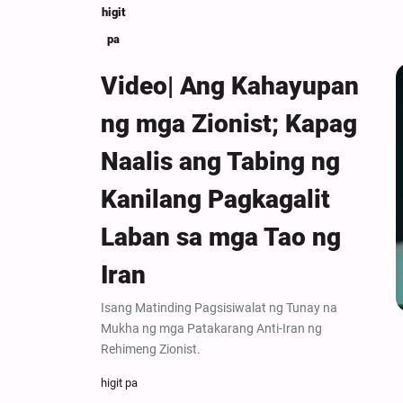
higit
pa
Video| Ang Kahayupan
ng mga Zionist; Kapag
Naalis ang Tabing ng
Kanilang Pagkagalit
Laban sa mga Tao ng
Iran
Isang Matinding Pagsisiwalat ng Tunay na
Mukha ng mga Patakarang Anti-Iran ng
Rehimeng Zionist.
higit pa