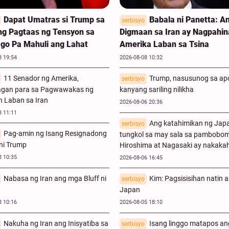
Dapat Umatras si Trump sa
Babala ni Panetta: A
serbisyo
 ng Pagtaas ng Tensyon sa
Digmaan sa Iran ay Nagpahin
ago Pa Mahuli ang Lahat
Amerika Laban sa Tsina
8 19:54
2026-08-08 10:32
11 Senador ng Amerika,
Trump, nasusunog sa ap
serbisyo
gan para sa Pagwawakas ng
kanyang sariling nilikha
 Laban sa Iran
2026-08-06 20:36
8 11:11
Ang katahimikan ng Jap
serbisyo
Pag-amin ng Isang Resignadong
tungkol sa may sala sa pambobo
 ni Trump
Hiroshima at Nagasaki ay nakaka
8 10:35
2026-08-06 16:45
Nabasa ng Iran ang mga Bluff ni
Kim: Pagsisisihan natin 
serbisyo
Japan
8 10:16
2026-08-05 18:10
Nakuha ng Iran ang Inisyatiba sa
Isang linggo matapos ang
serbisyo