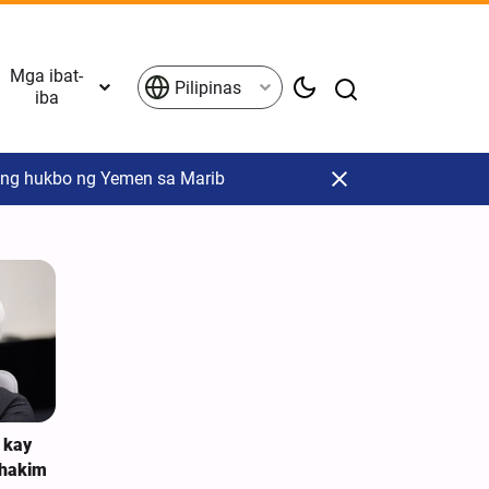
Mga ibat-
Pilipinas
iba
 ng hukbo ng Yemen sa Marib
 kay
lhakim