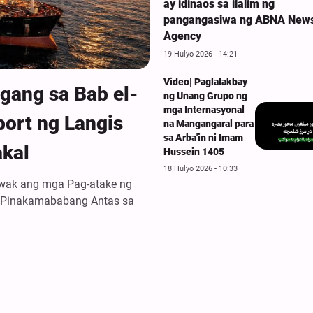
ay idinaos sa ilalim ng
pangangasiwa ng ABNA New
Agency
19 Hulyo 2026 - 14:21
Video| Paglalakbay
gang sa Bab el-
ng Unang Grupo ng
mga Internasyonal
ort ng Langis
na Mangangaral para
sa Arba'in ni Imam
akal
Hussein 1405
18 Hulyo 2026 - 10:33
awak ang mga Pag-atake ng
 Pinakamababang Antas sa