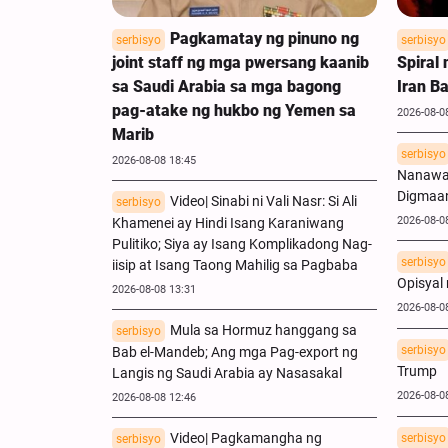
Pagkamatay ng pinuno ng
serbisyo
serbisyo
joint staff ng mga pwersang kaanib
Spiral
sa Saudi Arabia sa mga bagong
Iran B
pag-atake ng hukbo ng Yemen sa
2026-08-0
Marib
serbisyo
2026-08-08 18:45
Nanawa
Digmaan
Video| Sinabi ni Vali Nasr: Si Ali
serbisyo
2026-08-0
Khamenei ay Hindi Isang Karaniwang
Pulitiko; Siya ay Isang Komplikadong Nag-
serbisyo
iisip at Isang Taong Mahilig sa Pagbaba
Opisyal
2026-08-08 13:31
2026-08-0
Mula sa Hormuz hanggang sa
serbisyo
serbisyo
Bab el-Mandeb; Ang mga Pag-export ng
Trump
Langis ng Saudi Arabia ay Nasasakal
2026-08-0
2026-08-08 12:46
Video| Pagkamangha ng
serbisyo
serbisyo