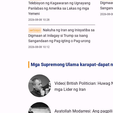
Digmaan
Telebisyon ng Kagawaran ng Ugnayang
Sangand
Panlabas ng Amerika sa Lakas ng mga
Yemeni
2026-08-0
2026-08-08 10:28
Nakuha ng Iran ang Inisyatiba sa
serbisyo
Digmaan at Inilagay si Trump sa Isang
Sangandaan ng Pag-igting o Pag-urong
2026-08-08 10:12
Mga Supremong Ulama karapat-dapat n
Video| British Politician: Huwag 
mga Lider ng Iran
Ayatollah Modarresi: Ang pagpil