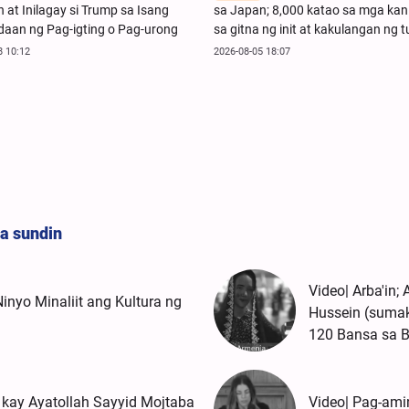
 at Inilagay si Trump sa Isang
sa Japan; 8,000 katao sa mga ka
aan ng Pag-igting o Pag-urong
sa gitna ng init at kakulangan ng t
8 10:12
2026-08-05 18:07
a sundin
Video| Arba'in
Ninyo Minaliit ang Kultura ng
Hussein (suma
120 Bansa sa 
i kay Ayatollah Sayyid Mojtaba
Video| Pag-ami