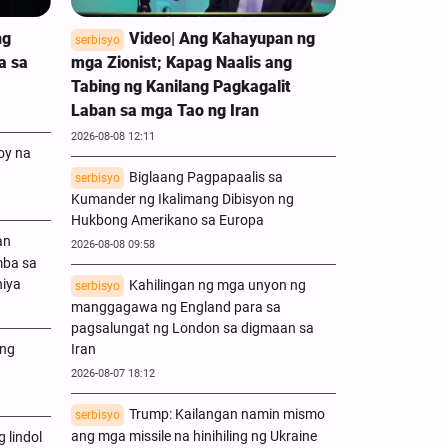
ng
Video| Ang Kahayupan ng
serbisyo
a sa
mga Zionist; Kapag Naalis ang
Tabing ng Kanilang Pagkagalit
Laban sa mga Tao ng Iran
2026-08-08 12:11
oy na
Biglaang Pagpapaalis sa
serbisyo
Kumander ng Ikalimang Dibisyon ng
Hukbong Amerikano sa Europa
an
2026-08-08 09:58
mba sa
hiya
Kahilingan ng mga unyon ng
serbisyo
manggagawa ng England para sa
pagsalungat ng London sa digmaan sa
ang
Iran
2026-08-07 18:12
Trump: Kailangan namin mismo
serbisyo
ang mga missile na hinihiling ng Ukraine
 lindol