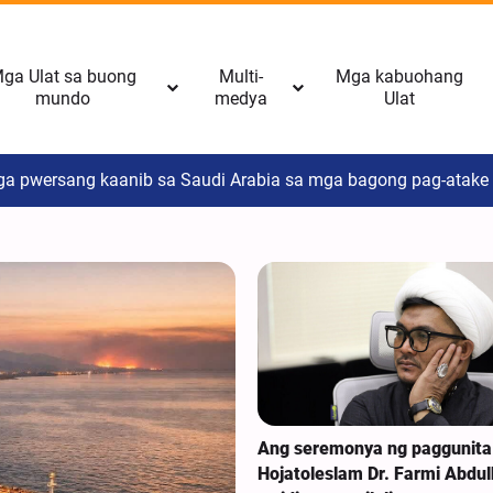
ga Ulat sa buong
Multi-
Mga kabuohang
mundo
medya
Ulat
mga pwersang kaanib sa Saudi Arabia sa mga bagong pag-atake
aas ng Tensyon sa Iran Bago Pa Mahuli ang Lahat
Ang seremonya ng paggunita
Hojatoleslam Dr. Farmi Abdu