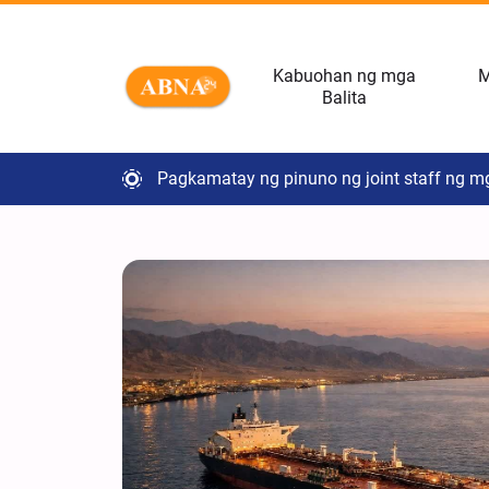
Kabuohan ng mga
M
Balita
Pagkamatay ng pinuno ng joint staff ng 
Pagninilay sa Islam ngayon
Dapat Umatras si Trump sa Spiral ng Pagt