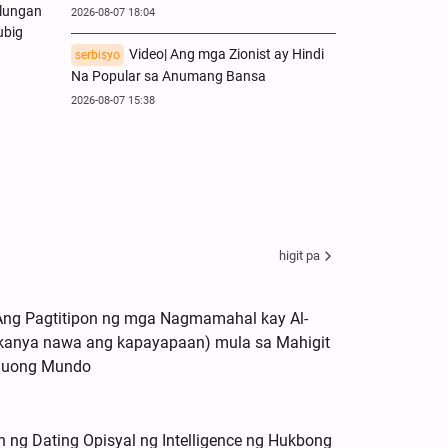
nlungan
2026-08-07 18:04
ubig
Video| Ang mga Zionist ay Hindi
serbisyo
Na Popular sa Anumang Bansa
2026-08-07 15:38
higit pa
; Ang Pagtitipon ng mga Nagmamahal kay Al-
kanya nawa ang kapayapaan) mula sa Mahigit
Buong Mundo
n ng Dating Opisyal ng Intelligence ng Hukbong