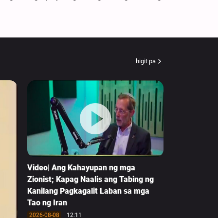
higit pa
Video| Ang Kahayupan ng mga
Zionist; Kapag Naalis ang Tabing ng
Kanilang Pagkagalit Laban sa mga
Tao ng Iran
2026-08-08
12:11