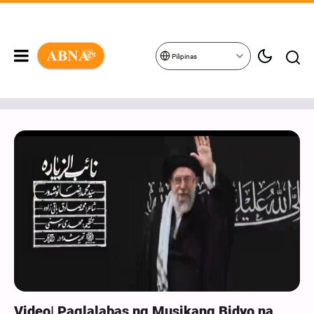
Pilipinas
Video| Paglalabas ng Musikang Bidyo na