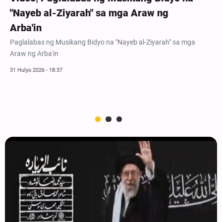
"Nayeb al-Ziyarah" sa mga Araw ng
Arba'in
Paglalabas ng Musikang Bidyo na "Nayeb al-Ziyarah" sa mga
Araw ng Arba'in
31 Hulyo 2026 - 18:37