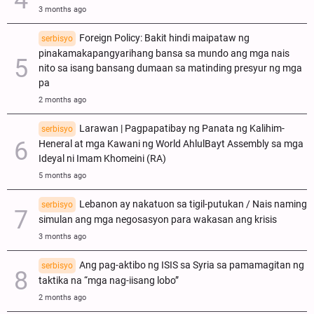
3 months ago
Foreign Policy: Bakit hindi maipataw ng
serbisyo
pinakamakapangyarihang bansa sa mundo ang mga nais
nito sa isang bansang dumaan sa matinding presyur ng mga
pa
2 months ago
Larawan | Pagpapatibay ng Panata ng Kalihim-
serbisyo
Heneral at mga Kawani ng World AhlulBayt Assembly sa mga
Ideyal ni Imam Khomeini (RA)
5 months ago
Lebanon ay nakatuon sa tigil-putukan / Nais naming
serbisyo
simulan ang mga negosasyon para wakasan ang krisis
3 months ago
Ang pag-aktibo ng ISIS sa Syria sa pamamagitan ng
serbisyo
taktika na “mga nag-iisang lobo”
2 months ago