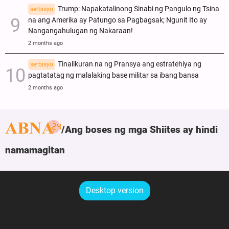
Trump: Napakatalinong Sinabi ng Pangulo ng Tsina
serbisyo
na ang Amerika ay Patungo sa Pagbagsak; Ngunit Ito ay
Nangangahulugan ng Nakaraan!
2 months ago
Tinalikuran na ng Pransya ang estratehiya ng
serbisyo
pagtatatag ng malalaking base militar sa ibang bansa
2 months ago
Ang boses ng mga Shiites ay hindi
namamagitan
Desktop version