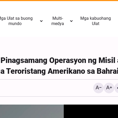
ga Ulat sa buong
Multi-
Mga kabuohang
mundo
medya
Ulat
 Pinagsamang Operasyon ng Misil 
ga Teroristang Amerikano sa Bahra
Video| Ang Kahayupan n
Zionist; Kapag Naalis an
ng Kanilang Pagkagalit L