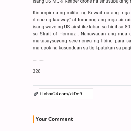
isang US MQ-9 Reaper drone na sinusubukang 
Kinumpirma ng militar ng Kuwait na ang mga 
drone ng kaaway," at tumunog ang mga air rai
isang wave ng US airstrike laban sa higit sa 80
sa Strait of Hormuz . Nanawagan ang mga op
makasaysayang seremonya ng libing para sa 
marupok na kasunduan sa tigil-putukan sa pagit
...........
328
Your Comment