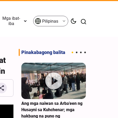
Mga ibat-
Pilipinas
iba
Pinakabagong balita
at
in
g mga
Ang mga naiwan sa Arba'een ng
Video| Sinabi n
g Tabing
Husayni sa Kuhchenar; mga
Khamenei ay H
aban sa
hakbang na puno ng
Karaniwang Pu