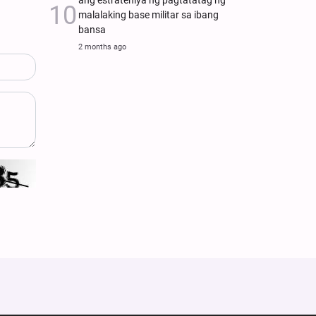
ang estratehiya ng pagtatatag ng
malalaking base militar sa ibang
bansa
2 months ago