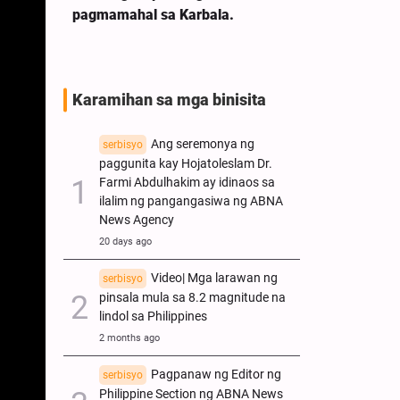
pagmamahal sa Karbala.
Isang Komplik
Isang Taong M
Karamihan sa mga binisita
Ang seremonya ng
serbisyo
paggunita kay Hojatoleslam Dr.
Farmi Abdulhakim ay idinaos sa
ilalim ng pangangasiwa ng ABNA
News Agency
20 days ago
Video| Mga larawan ng
serbisyo
pinsala mula sa 8.2 magnitude na
lindol sa Philippines
2 months ago
Pagpanaw ng Editor ng
serbisyo
Philippine Section ng ABNA News