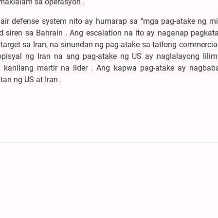
makialam sa operasyon .
air defense system nito ay humarap sa "mga pag-atake ng mis
d siren sa Bahrain . Ang escalation na ito ay naganap pagkat
 target sa Iran, na sinundan ng pag-atake sa tatlong commercia
isyal ng Iran na ang pag-atake ng US ay naglalayong lili
kanilang martir na lider . Ang kapwa pag-atake ay nagbab
an ng US at Iran .