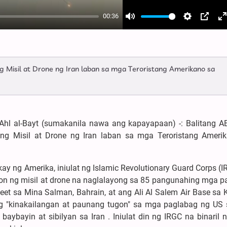
00:36
Mute
Settings
PIP
E
f
Misil at Drone ng Iran laban sa mga Teroristang Amerikano sa
hl al-Bayt (sumakanila nawa ang kapayapaan) -: Balitang A
g Misil at Drone ng Iran laban sa mga Teroristang Ameri
y ng Amerika, iniulat ng Islamic Revolutionary Guard Corps (I
n ng misil at drone na naglalayong sa 85 pangunahing mga pa
leet sa Mina Salman, Bahrain, at ang Ali Al Salem Air Base sa 
g "kinakailangan at paunang tugon" sa mga paglabag ng US sa
aybayin at sibilyan sa Iran . Iniulat din ng IRGC na binaril 