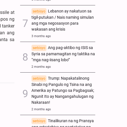
Lebanon ay nakatuon sa
serbisyo
sile at
tigil-putukan / Nais naming simulan
apos ng
ang mga negosasyon para
l tanker
wakasan ang krisis
man ang
3 months ago
anta sa
Ang pag-aktibo ng ISIS sa
serbisyo
Syria sa pamamagitan ng taktika na
“mga nag-iisang lobo”
2 months ago
Trump: Napakatalinong
serbisyo
Sinabi ng Pangulo ng Tsina na ang
Amerika ay Patungo sa Pagbagsak;
Ngunit Ito ay Nangangahulugan ng
Nakaraan!
2 months ago
Tinalikuran na ng Pransya
serbisyo