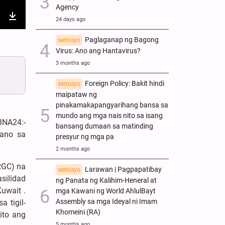
Agency
24 days ago
nter
Download
Paglaganap ng Bagong
ullscreen
serbisyo
Virus: Ano ang Hantavirus?
3 months ago
Foreign Policy: Bakit hindi
serbisyo
maipataw ng
pinakamakapangyarihang bansa sa
mundo ang mga nais nito sa isang
BNA24:-
bansang dumaan sa matinding
kano sa
presyur ng mga pa
2 months ago
RGC) na
Larawan | Pagpapatibay
serbisyo
silidad
ng Panata ng Kalihim-Heneral at
Kuwait .
mga Kawani ng World AhlulBayt
Assembly sa mga Ideyal ni Imam
 tigil-
Khomeini (RA)
nito ang
5 months ago