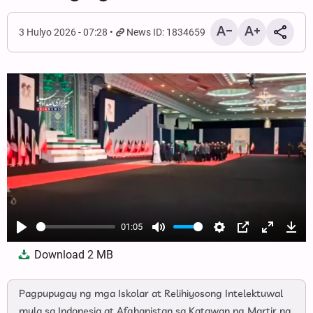
3 Hulyo 2026 - 07:28
News ID: 1834659
01:05
Play
Mute
Settings
PIP
Enter
Dow
Download
2 MB
fullscree
Pagpupugay ng mga Iskolar at Relihiyosong Intelektuwal
mula sa Indonesia at Afghanistan sa Katawan ng Martir na