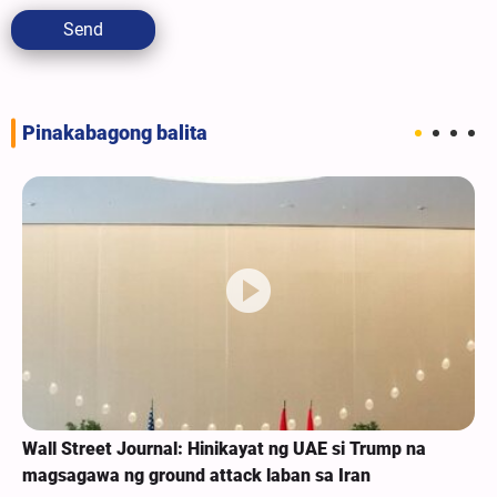
Send
Pinakabagong balita
Wall Street Journal: Hinikayat ng UAE si Trump na
Ka
magsagawa ng ground attack laban sa Iran
Wa