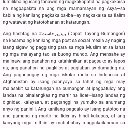
lumilikha ng isang tanawin ng magkakapatid na pagkakaisa
na nagpapakita na ang mga mamamayan ng Asya—sa
kabila ng kanilang pagkakaiba-iba—ay nagkakaisa sa ilalim
ng watawat ng katotohanan at katarungan.
Ang hashtag na #باید_برخاست (Dapat Tayong Bumangon)
na kasama ng kanilang mga post sa social media ay naging
isang sigaw ng paggising para sa mga Muslim at sa lahat
ng mga malayang tao sa buong mundo. Ang mensahe ay
malinaw: ang panahon ng katahimikan at pagsuko ay tapos
na; ang panahon ng pagkilos at paglaban ay dumating na.
Ang pagpupugay ng mga iskolar mula sa Indonesia at
Afghanistan ay isang paanyaya sa lahat ng mga may
malasakit sa katarungan na bumangon at ipagpatuloy ang
landas na binalangkas ng martir na lider—isang landas ng
dignidad, kalayaan, at pagtanggi na yumuko sa anumang
anyo ng paniniil. Ang kanilang pagdalo ay isang patotoo na
ang pamana ng martir na lider ay hindi kukupas, at ang
kanyang mga mithiin ay mabubuhay magpakailanman sa