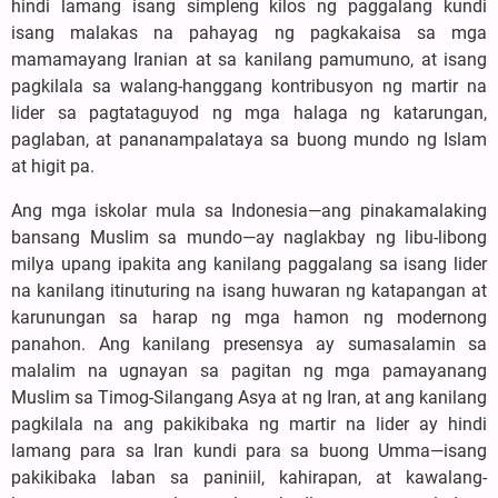
hindi lamang isang simpleng kilos ng paggalang kundi
isang malakas na pahayag ng pagkakaisa sa mga
mamamayang Iranian at sa kanilang pamumuno, at isang
pagkilala sa walang-hanggang kontribusyon ng martir na
lider sa pagtataguyod ng mga halaga ng katarungan,
paglaban, at pananampalataya sa buong mundo ng Islam
at higit pa.
Ang mga iskolar mula sa Indonesia—ang pinakamalaking
bansang Muslim sa mundo—ay naglakbay ng libu-libong
milya upang ipakita ang kanilang paggalang sa isang lider
na kanilang itinuturing na isang huwaran ng katapangan at
karunungan sa harap ng mga hamon ng modernong
panahon. Ang kanilang presensya ay sumasalamin sa
malalim na ugnayan sa pagitan ng mga pamayanang
Muslim sa Timog-Silangang Asya at ng Iran, at ang kanilang
pagkilala na ang pakikibaka ng martir na lider ay hindi
lamang para sa Iran kundi para sa buong Umma—isang
pakikibaka laban sa paniniil, kahirapan, at kawalang-