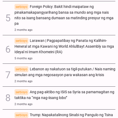
Foreign Policy: Bakit hindi maipataw ng
serbisyo
pinakamakapangyarihang bansa sa mundo ang mga nais
nito sa isang bansang dumaan sa matinding presyur ng mga
pa
2 months ago
Larawan | Pagpapatibay ng Panata ng Kalihim-
serbisyo
Heneral at mga Kawani ng World AhlulBayt Assembly sa mga
Ideyal ni Imam Khomeini (RA)
5 months ago
Lebanon ay nakatuon sa tigil-putukan / Nais naming
serbisyo
simulan ang mga negosasyon para wakasan ang krisis
2 months ago
Ang pag-aktibo ng ISIS sa Syria sa pamamagitan ng
serbisyo
taktika na “mga nag-iisang lobo”
2 months ago
Trump: Napakatalinong Sinabi ng Pangulo ng Tsina
serbisyo