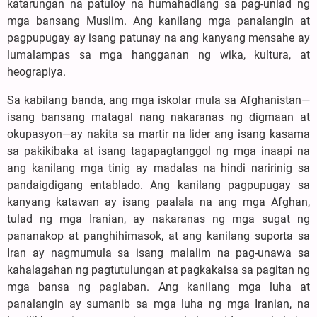
katarungan na patuloy na humahadlang sa pag-unlad ng
mga bansang Muslim. Ang kanilang mga panalangin at
pagpupugay ay isang patunay na ang kanyang mensahe ay
lumalampas sa mga hangganan ng wika, kultura, at
heograpiya.
Sa kabilang banda, ang mga iskolar mula sa Afghanistan—
isang bansang matagal nang nakaranas ng digmaan at
okupasyon—ay nakita sa martir na lider ang isang kasama
sa pakikibaka at isang tagapagtanggol ng mga inaapi na
ang kanilang mga tinig ay madalas na hindi naririnig sa
pandaigdigang entablado. Ang kanilang pagpupugay sa
kanyang katawan ay isang paalala na ang mga Afghan,
tulad ng mga Iranian, ay nakaranas ng mga sugat ng
pananakop at panghihimasok, at ang kanilang suporta sa
Iran ay nagmumula sa isang malalim na pag-unawa sa
kahalagahan ng pagtutulungan at pagkakaisa sa pagitan ng
mga bansa ng paglaban. Ang kanilang mga luha at
panalangin ay sumanib sa mga luha ng mga Iranian, na