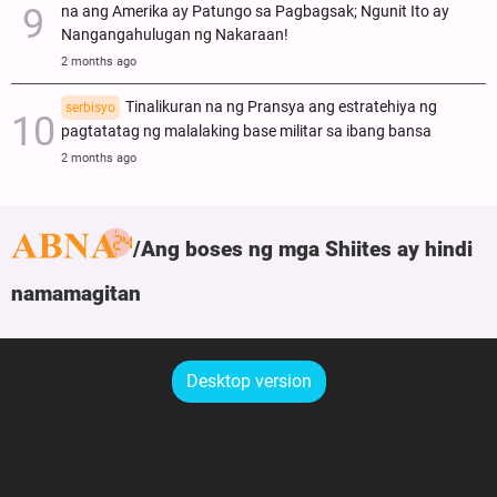
na ang Amerika ay Patungo sa Pagbagsak; Ngunit Ito ay
Nangangahulugan ng Nakaraan!
2 months ago
Tinalikuran na ng Pransya ang estratehiya ng
serbisyo
pagtatatag ng malalaking base militar sa ibang bansa
2 months ago
Ang boses ng mga Shiites ay hindi
namamagitan
Desktop version