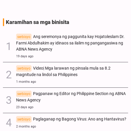
mg
Karamihan sa mga binisita
Ang seremonya ng paggunita kay Hojatoleslam Dr.
serbisyo
Farmi Abdulhakim ay idinaos sa ilalim ng pangangasiwa ng
ABNA News Agency
19 days ago
Video| Mga larawan ng pinsala mula sa 8.2
serbisyo
magnitude na lindol sa Philippines
1 months ago
Pagpanaw ng Editor ng Philippine Section ng ABNA
serbisyo
News Agency
23 days ago
Paglaganap ng Bagong Virus: Ano ang Hantavirus?
serbisyo
2 months ago