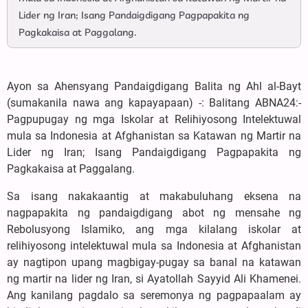
Lider ng Iran; Isang Pandaigdigang Pagpapakita ng
Pagkakaisa at Paggalang.
Ayon sa Ahensyang Pandaigdigang Balita ng Ahl al-Bayt
(sumakanila nawa ang kapayapaan) -: Balitang ABNA24:-
Pagpupugay ng mga Iskolar at Relihiyosong Intelektuwal
mula sa Indonesia at Afghanistan sa Katawan ng Martir na
Lider ng Iran; Isang Pandaigdigang Pagpapakita ng
Pagkakaisa at Paggalang.
Sa isang nakakaantig at makabuluhang eksena na
nagpapakita ng pandaigdigang abot ng mensahe ng
Rebolusyong Islamiko, ang mga kilalang iskolar at
relihiyosong intelektuwal mula sa Indonesia at Afghanistan
ay nagtipon upang magbigay-pugay sa banal na katawan
ng martir na lider ng Iran, si Ayatollah Sayyid Ali Khamenei.
Ang kanilang pagdalo sa seremonya ng pagpapaalam ay