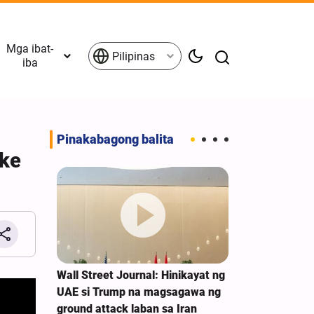
Mga ibat-
Pilipinas
iba
Pinakabagong balita
ske
g
Wall Street Journal: Hinikayat ng
Kahilingan n
para sa
UAE si Trump na magsagawa ng
International
 Zionist
ground attack laban sa Iran
Watch para s