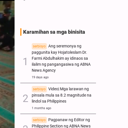
tungkol sa p
mamamahayag
Karamihan sa mga binisita
Ang seremonya ng
serbisyo
paggunita kay Hojatoleslam Dr.
Farmi Abdulhakim ay idinaos sa
ilalim ng pangangasiwa ng ABNA
News Agency
19 days ago
Video| Mga larawan ng
serbisyo
pinsala mula sa 8.2 magnitude na
lindol sa Philippines
1 months ago
Pagpanaw ng Editor ng
serbisyo
Philippine Section ng ABNA News