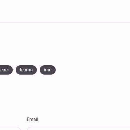
enei
tehran
iran
Email