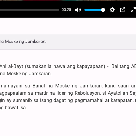
00:25
Mute
Settings
PIP
E
f
 na Moske ng Jamkaran.
hl al-Bayt (sumakanila nawa ang kapayapaan) -: Balitang A
 na Moske ng Jamkaran.
 namayani sa Banal na Moske ng Jamkaran, kung saan a
gpapaalam sa martir na lider ng Rebolusyon, si Ayatollah Say
in ay sumanib sa isang dagat ng pagmamahal at katapatan, 
ng bawat isa.