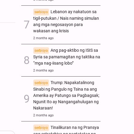
Lebanon ay nakatuon sa
serbisyo
tigil-putukan / Nais naming simulan
ang mga negosasyon para
wakasan ang krisis
2 months ago
Ang pag-aktibo ng ISIS sa
serbisyo
Syria sa pamamagitan ng taktika na
“mga nag-iisang lobo”
2 months ago
Trump: Napakatalinong
serbisyo
Sinabi ng Pangulo ng Tsina na ang
Amerika ay Patungo sa Pagbagsak;
Ngunit Ito ay Nangangahulugan ng
Nakaraan!
2 months ago
Tinalikuran na ng Pransya
serbisyo