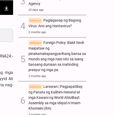
Agency
23 days ago
nter
Download
Paglaganap ng Bagong
ullscreen
serbisyo
Virus: Ano ang Hantavirus?
2 months ago
Foreign Policy: Bakit hindi
serbisyo
maipataw ng
pinakamakapangyarihang bansa sa
BNA24:-
mundo ang mga nais nito sa isang
bansang dumaan sa matinding
presyur ng mga pa
ng mga
2 months ago
yid Ali
na nag-
Larawan | Pagpapatibay
serbisyo
ng Panata ng Kalihim-Heneral at
mga Kawani ng World AhlulBayt
Assembly sa mga Ideyal ni Imam
Khomeini (RA)
5 months ago