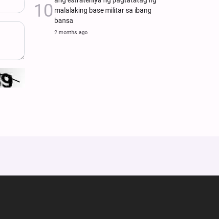
ang estratehiya ng pagtatatag ng
malalaking base militar sa ibang
bansa
2 months ago