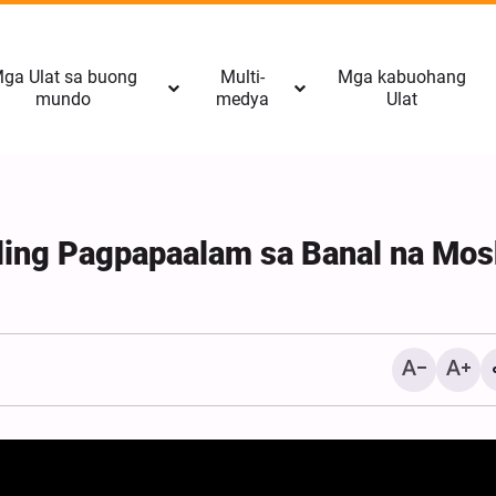
ga Ulat sa buong
Multi-
Mga kabuohang
mundo
medya
Ulat
uling Pagpapaalam sa Banal na Mo
Ang parliamentary bloc n
Hezbollah ay nanawagan 
pagtigil ng negosasyon sa