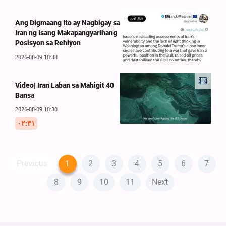
Ang Digmaang Ito ay Nagbigay sa
Iran ng Isang Makapangyarihang
Posisyon sa Rehiyon
2026-08-09 10:38
Video| Iran Laban sa Mahigit 40
Bansa
2026-08-09 10:30
۰۲:۴۱
Previous
1
2
3
4
5
6
7
8
9
10
11
Next