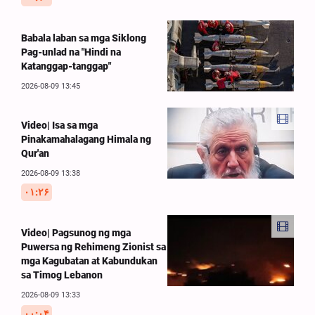
Babala laban sa mga Siklong
Pag-unlad na "Hindi na
Katanggap-tanggap"
2026-08-09 13:45
Video| Isa sa mga
Pinakamahalagang Himala ng
Qur'an
2026-08-09 13:38
۰۱:۲۶
Video| Pagsunog ng mga
Puwersa ng Rehimeng Zionist sa
mga Kagubatan at Kabundukan
sa Timog Lebanon
2026-08-09 13:33
۰۰:۰۴