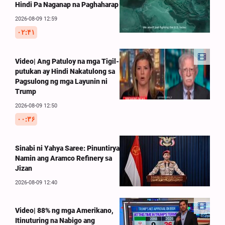
Hindi Pa Naganap na Paghaharap
2026-08-09 12:59
۰۲:۴۱
Video| Ang Patuloy na mga Tigil-
putukan ay Hindi Nakatulong sa
Pagsulong ng mga Layunin ni
Trump
2026-08-09 12:50
۰۰:۳۶
Sinabi ni Yahya Saree: Pinuntirya
Namin ang Aramco Refinery sa
Jizan
2026-08-09 12:40
Video| 88% ng mga Amerikano,
Itinuturing na Nabigo ang